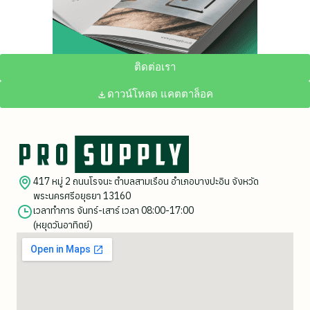
ติดต่อเรา
ดาวน์โหลด แคตตาล็อค
417 หมู่ 2 ถนนโรจนะ ตำบลสามเรือน อำเภอบางปะอิน จังหวัด
พระนครศรีอยุธยา 13160
เวลาทำการ จันทร์-เสาร์ เวลา 08:00-17:00
(หยุดวันอาทิตย์)