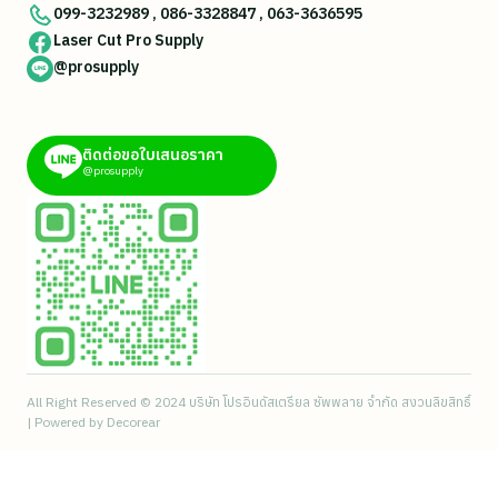
099-3232989
,
086-3328847
,
063-3636595
Laser Cut Pro Supply
@prosupply
ติดต่อขอใบเสนอราคา
@prosupply
All Right Reserved © 2024 บริษัท โปรอินดัสเตรียล ซัพพลาย จำกัด สงวนลิขสิทธิ์
| Powered by
Decorear