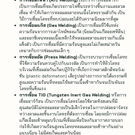
เป็นการเชื่อมที่จะเกิดประกายไฟขึ้นระหว่างชิ้นงานและลวด
เชื่อม ทำให้เกิดการหลอมละลายจนเนื้อโลหะรวมตัวกัน เป็น
วิธีการเชื่อมโลหะที่พบบ่อยและได้รับความนิยมมากที่สุด
การเชื่อมแก๊ส (Gas Welding)
เป็นการเชื่อมที่ใช้แหล่ง
ความร้อนจากการเผาไหม้ของแก๊ส (นิยมเป็นแก๊สอะเซทีลีน)
และออกซิเจนหลอมเนื้อเหล็กให้หลอมละลายและรวมกันเมื่อ
แข็งตัว เป็นการเชื่อมที่มีความร้อนสูงและไม่เกิดเขม่าควัน
เหมาะกับการซ่อมแซมเล็ก ๆ
การเชื่อมอัด (Press Welding)
เป็นกระบวนการเชื่อมโลหะ
ที่ใช้ความร้อนควบคู่ไปกับแรงอัด เป็นการทำให้ผิวโลหะ
บริเวณที่เชื่อมต่อกันเกิดปฏิกิริยาที่เรียกว่าพลาสติกดีฟอร์เม
ชัน (plastic deformation) เสียรูปอย่างถาวรภายใต้แรงกดที่
สูงและความร้อนที่หลอมให้ผสานเนื้อเข้าหากันจนเป็นพันธะ
โลหะที่แข็งแรง
การเชื่อม TIG (Tungsten Inert Gas Welding)
หรือการ
เชื่อมอาร์ก้อน เป็นการเชื่อมโลหะโดยใช้ลวดทังสเตนที่มี
คุณสมบัติไม่หลอมละลายเป็นอิเล็กโทรดในการปล่อยอาร์คระ
หว่างลวดและชิ้นงานโลหะที่ต้องการเชื่อม โดยจะมีการปล่อย
แก๊สเฉื่อยเข้าคลุมบริเวณที่เชื่อมเพื่อป้องกันอากาศภายนอก
ก่อให้เกิดความร้อนสูงจนโลหะหลอมละลายเข้าหากันอย่าง
แนบเนียน ไม่มีสะเก็ดและควันน้อย