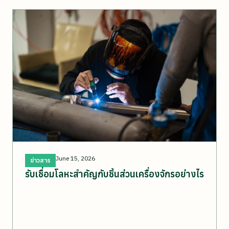
June 15, 2026
ข่าวสาร
รับเชื่อมโลหะสำคัญกับชิ้นส่วนเครื่องจักรอย่างไร