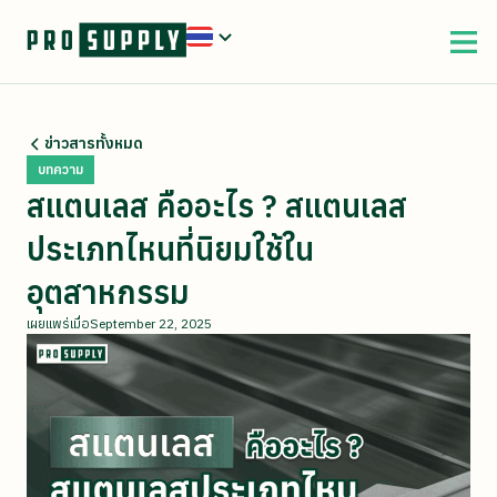
ข่าวสารทั้งหมด
บทความ
สแตนเลส คืออะไร ? สแตนเลส
ประเภทไหนที่นิยมใช้ใน
อุตสาหกรรม
เผยแพร่เมื่อ
September 22, 2025