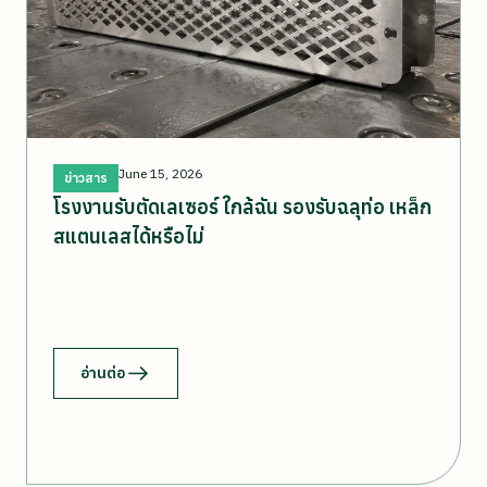
June 15, 2026
ข่าวสาร
โรงงานรับตัดเลเซอร์ ใกล้ฉัน รองรับฉลุท่อ เหล็ก
สแตนเลสได้หรือไม่
อ่านต่อ