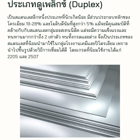
ประเภทดูเพล็กซ์ (Duplex)
เป็นสแตนเลสอีกหนึ่งประเภทที่นิกเกิลน้อย มีส่วนประกอบหลักของ
โครเมียม 19-28% และโมลิบดีนัมที่สูงกว่า 5% แม้จะมีคุณสมบัติที่
คล้ายกับกับสแตนเลสกลุ่มออสเทนนิติค แต่จะมีความแข็งแรงและ
ทนทานมากกว่าถึง 2 เท่าตัว ทนทั้งกรดและด่าง จึงเป็นประเภทของ
สแตนเลสที่นิยมนำมาใช้ในกลุ่มโรงงานเคมีและปิโตรเลียม เพราะ
นำไปขึ้นรูปด้วยวิธีการเชื่อมได้ดี โดยเกรดที่นิยมใช้งานได้แก่
2205 และ 2507