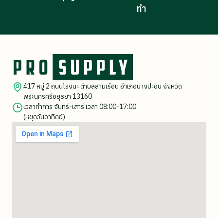
ทำ
417 หมู่ 2 ถนนโรจนะ ตำบลสามเรือน อำเภอบางปะอิน จังหวัด
พระนครศรีอยุธยา 13160
เวลาทำการ จันทร์-เสาร์ เวลา 08:00-17:00
(หยุดวันอาทิตย์)