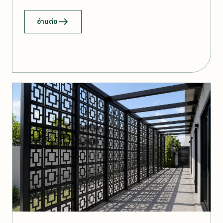
อ่านต่อ