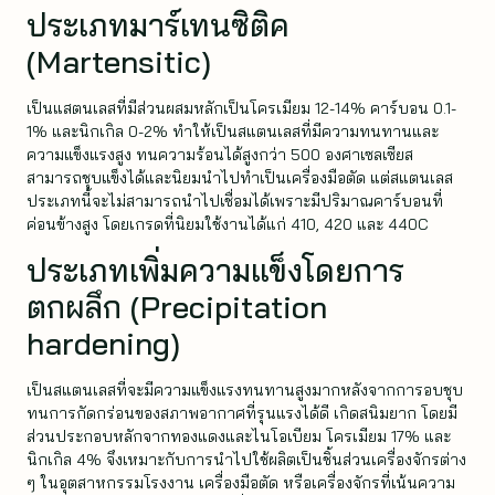
ประเภทมาร์เทนซิติค
(Martensitic)
เป็นแสตนเลสที่มีส่วนผสมหลักเป็นโครเมียม 12-14% คาร์บอน 0.1-
1% และนิกเกิล 0-2% ทำให้เป็นสแตนเลสที่มีความทนทานและ
ความแข็งแรงสูง ทนความร้อนได้สูงกว่า 500 องศาเซลเซียส
สามารถชุบแข็งได้และนิยมนำไปทำเป็นเครื่องมือตัด แต่สแตนเลส
ประเภทนี้จะไม่สามารถนำไปเชื่อมได้เพราะมีปริมาณคาร์บอนที่
ค่อนข้างสูง โดยเกรดที่นิยมใช้งานได้แก่ 410, 420 และ 440C
ประเภทเพิ่มความแข็งโดยการ
ตกผลึก (Precipitation
hardening)
เป็นสแตนเลสที่จะมีความแข็งแรงทนทานสูงมากหลังจากการอบชุบ
ทนการกัดกร่อนของสภาพอากาศที่รุนแรงได้ดี เกิดสนิมยาก โดยมี
ส่วนประกอบหลักจากทองแดงและไนโอเบียม โครเมียม 17% และ
นิกเกิล 4% จึงเหมาะกับการนำไปใช้ผลิตเป็นชิ้นส่วนเครื่องจักรต่าง
ๆ ในอุตสาหกรรมโรงงาน เครื่องมือตัด หรือเครื่องจักรที่เน้นความ