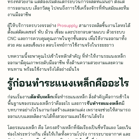
ทรงที่สวยงาม แต่ต้องเริ่มตั้งแต่กระบวนการผลิตที่แม่นยำ ตั้งแต่
การออกแบบ เลือกวัสดุ ไปจนถึงการใช้เครื่องจักรที่ทันสมัยและทีม
งานมืออาชีพ
ผู้ให้บริการครบวงจรอย่าง
Prosupply
สามารถผลิตชิ้นงานโลหะได้
ตั้งแต่ตัดเลเซอร์ พับ ม้วน เชื่อม และประกอบตามแบบ ด้วยระบบ
CNC และการควบคุมคุณภาพในทุกขั้นตอน เพื่อให้งานออกมาทั้ง
สวย คม และแข็งแรง ตอบโจทย์การใช้งานจริงในระยะยาว
บทความนี้จะพาคุณไปเข้าใจหลักสำคัญ ที่ทำให้งานระแนงเหล็ก
ออกมามีคุณภาพระดับมืออาชีพ ทั้งด้านความสวยงามและความ
ทนทาน พร้อมใช้งานจริงได้อย่างมั่นใจ
รู้ก่อนทำระแนงเหล็กคืออะไร
ก่อนเริ่มงาน
ตัดพับเหล็ก
เพื่อทำระแนงเหล็ก สิ่งสำคัญคือการเข้าใจ
พื้นฐานของระแนงเหล็กว่าคืออะไร และการ
รับทำระแนงเหล็ก
มี
บทบาทอย่างไรในงานก่อสร้างและตกแต่ง เพราะจะช่วยให้สามารถ
ออกแบบและผลิตงานได้ทั้งสวยงามและใช้งานได้จริง
โดยระแนงเหล็ก คือ โครงสร้างเหล็กที่จัดเรียงเป็นซี่หรือแผง โดยเว้น
ช่องไฟระหว่างกัน เพื่อให้เกิดทั้งความโปร่ง การระบายอากาศ และ