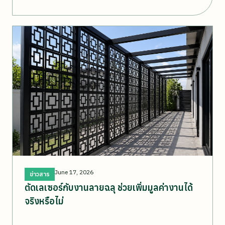
June 17, 2026
ข่าวสาร
ตัดเลเซอร์กับงานลายฉลุ ช่วยเพิ่มมูลค่างานได้
จริงหรือไม่