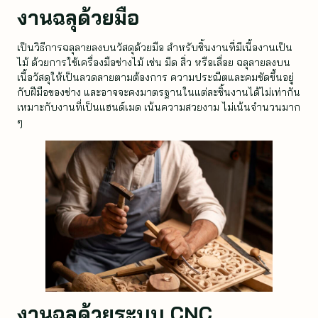
งานฉลุด้วยมือ
เป็นวิธีการฉลุลายลงบนวัสดุด้วยมือ สำหรับชิ้นงานที่มีเนื้องานเป็น
ไม้ ด้วยการใช้เครื่องมือช่างไม้ เช่น มีด สิ่ว หรือเลื่อย ฉลุลายลงบน
เนื้อวัสดุให้เป็นลวดลายตามต้องการ ความประณีตและคมชัดขึ้นอยู่
กับฝีมือของช่าง และอาจจะคงมาตรฐานในแต่ละชิ้นงานได้ไม่เท่ากัน
เหมาะกับงานที่เป็นแฮนด์เมด เน้นความสวยงาม ไม่เน้นจำนวนมาก
ๆ
งานฉลุด้วยระบบ CNC