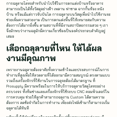
การฉลุลายโลหะสำหรับนำไปใช้ในการตกแต่งบ้านหรืออาคาร
สามารถเป็นได้ทั้งวัสดุอย่างฝ้า เพดาน ฟาซาด ฉากกั้นห้อง ผนัง
บ้าน หรือแม้แต่ราวจับบันได การฉลุลายบนวัสดุเพื่อนำไปใช้งานจะ
ช่วยเพิ่มความสวยงาม เป็นการตกแต่งพื้นที่ให้เหมาะสมกับความ
ต้องการได้มากยิ่งขึ้น ตามสถานที่ที่มีงานสถาปัตยกรรมสวย ๆ เรา
จึงมักพบว่างานฉลุมักมีความเกี่ยวข้องเป็นองค์ประกอบสำคัญอยู่
เสมอ
เลือกฉลุลายที่ไหน ให้ได้ผล
งานมีคุณภาพ
เพราะงานฉลุลายต้องอาศัยทั้งความเข้าใจและประสบการณ์ในการ
ทำงานที่สูงเพื่อให้ลวดลายที่ได้ออกมามีความสมบูรณ์ ตรงตามแบบ
รวมถึงเครื่องจักรที่ใช้งานในการฉลุจะต้องได้มาตรฐาน ที่
Prosupply มีความพร้อมในการให้บริการฉลุลายวัสดุโลหะอย่าง
ครบวงจร ทั้งทีมช่างและเครื่องจักรที่ใช้ระบบ CNC คอมพิวเตอร์ใน
การควบคุม ช่วยให้ลูกค้าสามารถฉลุงาน Custom ได้ตามความ
ต้องการ ลดข้อจำกัดในการทำงาน เพียงส่งไฟล์เข้ามาก็สามารถเริ่ม
ฉลุลายได้ทันที