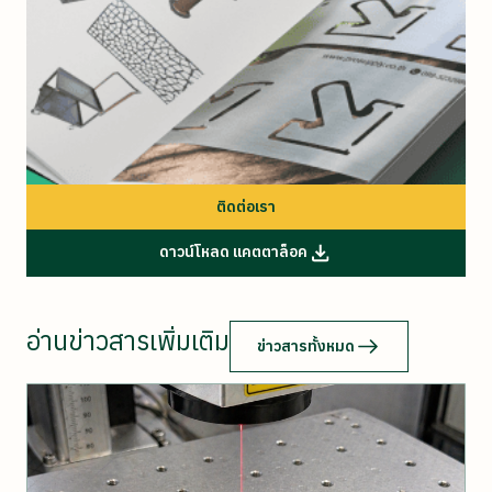
ติดต่อเรา
ดาวน์โหลด แคตตาล็อค
อ่านข่าวสารเพิ่มเติม
ข่าวสารทั้งหมด