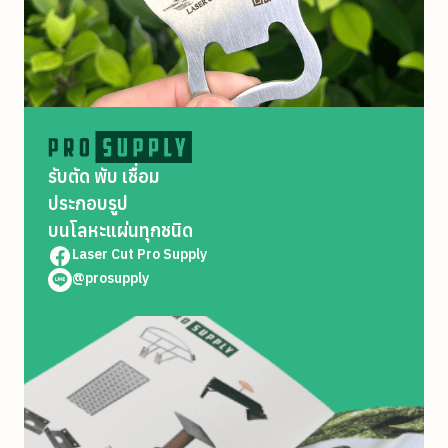
รับตัด พับ เชื่อม
ประกอบรูป
บนโลหะแผ่นทุกชนิด
Laser Cut Pro Supply
@prosupply