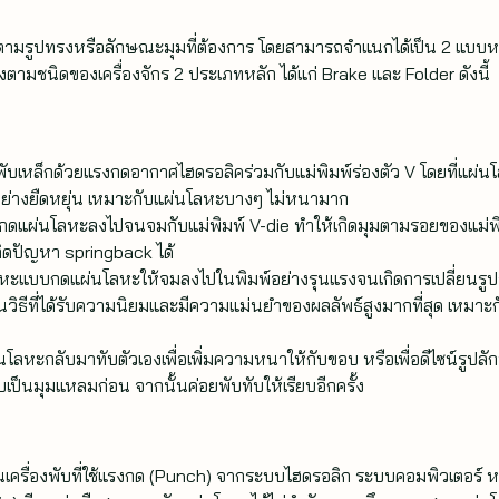
ตามรูปทรงหรือลักษณะมุมที่ต้องการ โดยสามารถจำแนกได้เป็น 2 แบบห
ามชนิดของเครื่องจักร 2 ประเภทหลัก ได้แก่ Brake และ Folder ดังนี้
พับเหล็กด้วยแรงกดอากาศไฮดรอลิคร่วมกับแม่พิมพ์ร่องตัว V โดยที่แผ่น
ได้อย่างยืดหยุ่น เหมาะกับแผ่นโลหะบางๆ ไม่หนามาก
 กดแผ่นโลหะลงไปจนจมกับแม่พิมพ์ V-die ทำให้เกิดมุมตามรอยของแม่พ
เกิดปัญหา springback ได้
หะแบบกดแผ่นโลหะให้จมลงไปในพิมพ์อย่างรุนแรงจนเกิดการเปลี่ยนรูป
ิธีที่ได้รับความนิยมและมีความแม่นยำของผลลัพธ์สูงมากที่สุด เหมาะก
โลหะกลับมาทับตัวเองเพื่อเพิ่มความหนาให้กับขอบ หรือเพื่อดีไซน์รูปลั
เป็นมุมแหลมก่อน จากนั้นค่อยพับทับให้เรียบอีกครั้ง
นเครื่องพับที่ใช้แรงกด (Punch) จากระบบไฮดรอลิก ระบบคอมพิวเตอร์ ห