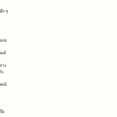
ลัก ๆ
โลหะ
ิมพ์
ร่าง
ับ
กษณ์
รือ