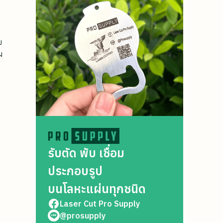
บ
ม
รับตัด พับ เชื่อม
ประกอบรูป
บนโลหะแผ่นทุกชนิด
Laser Cut Pro Supply
@prosupply