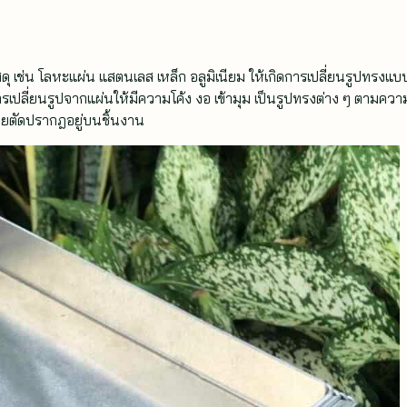
เช่น โลหะแผ่น แสตนเลส เหล็ก อลูมิเนียม ให้เกิดการเปลี่ยนรูปทรงแบ
รเปลี่ยนรูปจากแผ่นให้มีความโค้ง งอ เข้ามุม เป็นรูปทรงต่าง ๆ ตามควา
อยตัดปรากฎอยู่บนชิ้นงาน